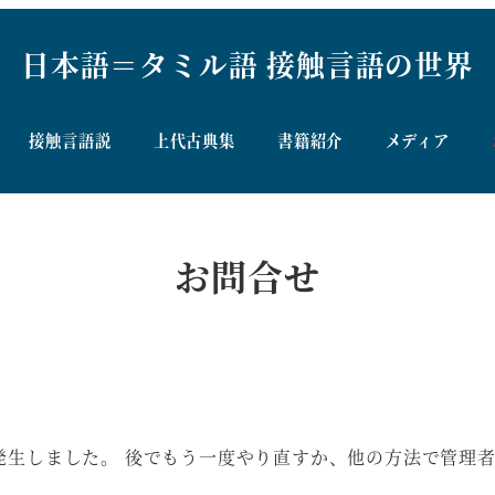
日本語＝タミル語 接触言語の世界
接触言語説
上代古典集
書籍紹介
メディア
お問合せ
発生しました。 後でもう一度やり直すか、他の方法で管理