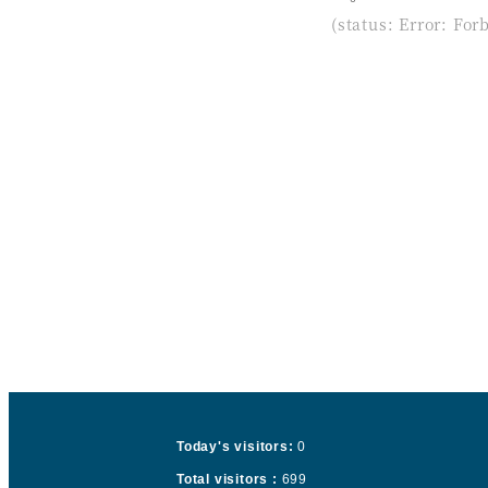
(status: Error: For
Today's visitors:
0
Total visitors :
699